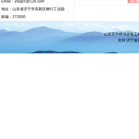
Email：ysygcc@126.com
第2页
地址：山东省济宁市高新区柳行工业园
邮编：272000
山东宜尚粮油设备工程有
支持:
济宁速